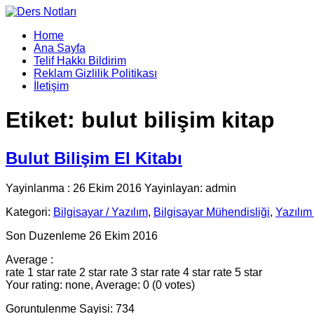
Home
Ana Sayfa
Telif Hakkı Bildirim
Reklam Gizlilik Politikası
İletişim
Etiket:
bulut bilişim kitap
Bulut Bilişim El Kitabı
Yayinlanma : 26 Ekim 2016 Yayinlayan: admin
Kategori:
Bilgisayar / Yazılım
,
Bilgisayar Mühendisliği
,
Yazılım
Son Duzenleme 26 Ekim 2016
Average :
rate 1 star
rate 2 star
rate 3 star
rate 4 star
rate 5 star
Your rating: none, Average: 0 (0 votes)
Goruntulenme Sayisi: 734