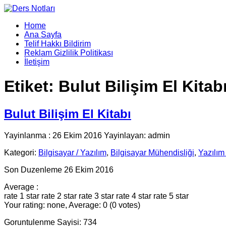
Home
Ana Sayfa
Telif Hakkı Bildirim
Reklam Gizlilik Politikası
İletişim
Etiket:
Bulut Bilişim El Kitab
Bulut Bilişim El Kitabı
Yayinlanma : 26 Ekim 2016 Yayinlayan: admin
Kategori:
Bilgisayar / Yazılım
,
Bilgisayar Mühendisliği
,
Yazılım
Son Duzenleme 26 Ekim 2016
Average :
rate 1 star
rate 2 star
rate 3 star
rate 4 star
rate 5 star
Your rating: none, Average: 0 (0 votes)
Goruntulenme Sayisi: 734