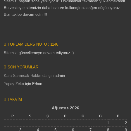
Sitemizi baştan sona yeniliyoruz. Dökümanlar tekrardan yüklenmektedir.
Bu vesileyle sitemizin daha hızlı ve kullanışlı olacağını düşünüyoruz.
Bizi takibe devam edin !!!
TOPLAM DERS NOTU : 1146
Sitemizi güncellemeye devam ediyoruz :)
SON YORUMLAR
Kara Sarımsak Hakkında
için
admin
Yapay Zeka
için
Erhan
TAKVIM
Ağustos 2026
P
S
Ç
P
C
C
P
1
2
3
4
5
6
7
8
9