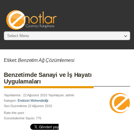
Select Menu
Etiket:
Benzetim Ağ Çözümlemesi
Benzetimde Sanayi ve İş Hayatı
Uygulamaları
Yayinlanma : 22 Ağustos 2015 Yayinlayan: admin
Kategori:
Endüstri Mühendisliği
Son Duzenleme 22 Ağustos 2015
Rate this post :
Goruntulenme Sayisi: 775