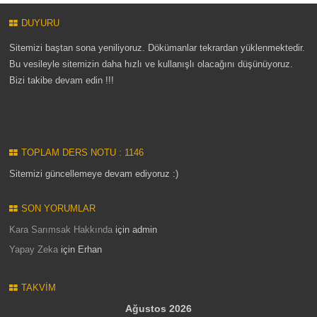
DUYURU
Sitemizi baştan sona yeniliyoruz. Dökümanlar tekrardan yüklenmektedir.
Bu vesileyle sitemizin daha hızlı ve kullanışlı olacağını düşünüyoruz.
Bizi takibe devam edin !!!
TOPLAM DERS NOTU : 1146
Sitemizi güncellemeye devam ediyoruz :)
SON YORUMLAR
Kara Sarımsak Hakkında
için
admin
Yapay Zeka
için
Erhan
TAKVIM
Ağustos 2026