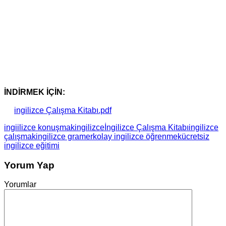
İNDİRMEK İÇİN:
ingilizce Çalışma Kitabı.pdf
ingiilizce konuşmak
ingilizce
İngilizce Çalışma Kitabı
ingilizce
çalışmak
ingilizce gramer
kolay ingilizce öğrenmek
ücretsiz
ingilizce eğitimi
Yorum Yap
Yorumlar