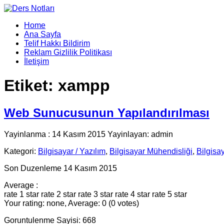
Home
Ana Sayfa
Telif Hakkı Bildirim
Reklam Gizlilik Politikası
İletişim
Etiket:
xampp
Web Sunucusunun Yapılandırılması
Yayinlanma : 14 Kasım 2015 Yayinlayan: admin
Kategori:
Bilgisayar / Yazılım
,
Bilgisayar Mühendisliği
,
Bilgisa
Son Duzenleme 14 Kasım 2015
Average :
rate 1 star
rate 2 star
rate 3 star
rate 4 star
rate 5 star
Your rating: none, Average: 0 (0 votes)
Goruntulenme Sayisi: 668