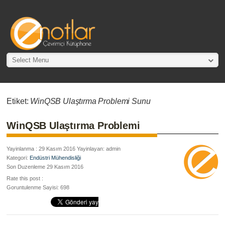
Select Menu
Etiket:
WinQSB Ulaştırma Problemi Sunu
WinQSB Ulaştırma Problemi
Yayinlanma : 29 Kasım 2016 Yayinlayan: admin
Kategori:
Endüstri Mühendisliği
Son Duzenleme 29 Kasım 2016
Rate this post :
Goruntulenme Sayisi: 698