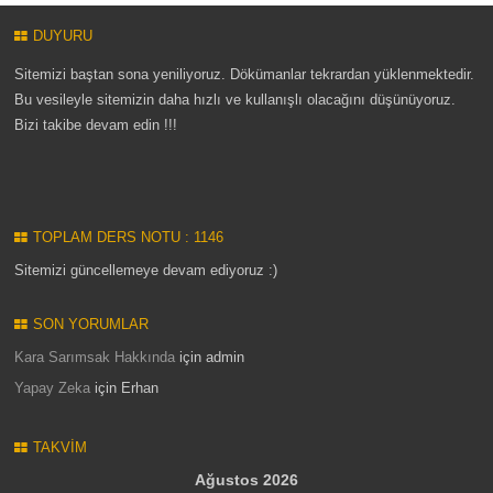
DUYURU
Sitemizi baştan sona yeniliyoruz. Dökümanlar tekrardan yüklenmektedir.
Bu vesileyle sitemizin daha hızlı ve kullanışlı olacağını düşünüyoruz.
Bizi takibe devam edin !!!
TOPLAM DERS NOTU : 1146
Sitemizi güncellemeye devam ediyoruz :)
SON YORUMLAR
Kara Sarımsak Hakkında
için
admin
Yapay Zeka
için
Erhan
TAKVIM
Ağustos 2026