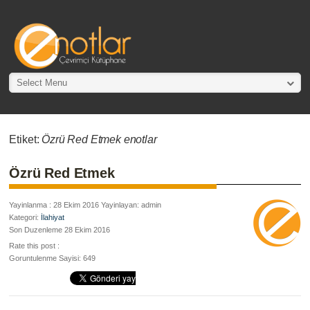
Select Menu
Etiket:
Özrü Red Etmek enotlar
Özrü Red Etmek
Yayinlanma : 28 Ekim 2016 Yayinlayan: admin
Kategori:
İlahiyat
Son Duzenleme 28 Ekim 2016
Rate this post :
Goruntulenme Sayisi: 649