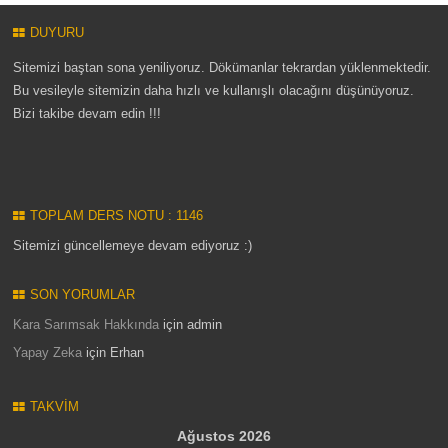
DUYURU
Sitemizi baştan sona yeniliyoruz. Dökümanlar tekrardan yüklenmektedir.
Bu vesileyle sitemizin daha hızlı ve kullanışlı olacağını düşünüyoruz.
Bizi takibe devam edin !!!
TOPLAM DERS NOTU : 1146
Sitemizi güncellemeye devam ediyoruz :)
SON YORUMLAR
Kara Sarımsak Hakkında
için
admin
Yapay Zeka
için
Erhan
TAKVIM
Ağustos 2026