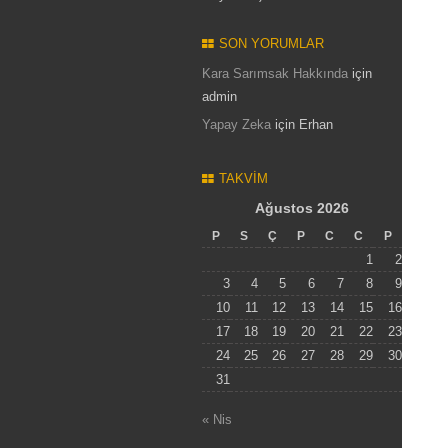
SON YORUMLAR
Kara Sarımsak Hakkında
için
admin
Yapay Zeka
için
Erhan
TAKVIM
Ağustos 2026
P
S
Ç
P
C
C
P
1
2
3
4
5
6
7
8
9
10
11
12
13
14
15
16
17
18
19
20
21
22
23
24
25
26
27
28
29
30
31
« Nis