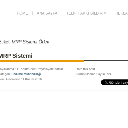
HOME
ANA SAYFA
TELIF HAKKI BILDIRIM
REKLAM
Etiket:
MRP Sistemi Ödev
MRP Sistemi
ayinlanma : 11 Kasım 2016 Yayinlayan: admin
Rate this post :
ategori:
Endüstri Mühendisliği
Goruntulenme Sayisi: 724
on Duzenleme 11 Kasım 2016