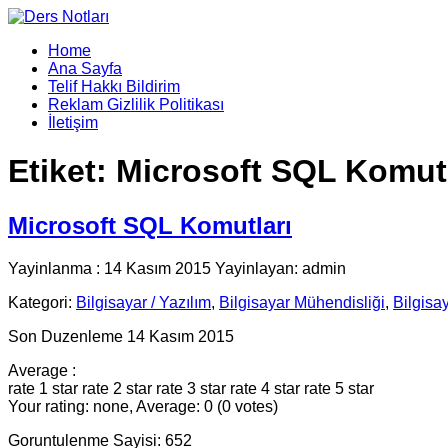
Home
Ana Sayfa
Telif Hakkı Bildirim
Reklam Gizlilik Politikası
İletişim
Etiket:
Microsoft SQL Komutl
Microsoft SQL Komutları
Yayinlanma : 14 Kasım 2015 Yayinlayan: admin
Kategori:
Bilgisayar / Yazılım
,
Bilgisayar Mühendisliği
,
Bilgisa
Son Duzenleme 14 Kasım 2015
Average :
rate 1 star
rate 2 star
rate 3 star
rate 4 star
rate 5 star
Your rating: none, Average: 0 (0 votes)
Goruntulenme Sayisi: 652