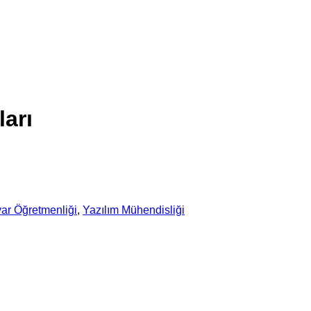
arı
yar Öğretmenliği
,
Yazılım Mühendisliği