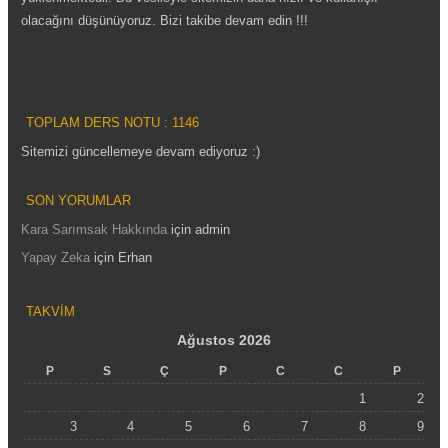
olacağını düşünüyoruz. Bizi takibe devam edin !!!
TOPLAM DERS NOTU : 1146
Sitemizi güncellemeye devam ediyoruz :)
SON YORUMLAR
Kara Sarımsak Hakkında
için
admin
Yapay Zeka
için
Erhan
TAKVIM
Ağustos 2026
P
S
Ç
P
C
C
P
1
2
3
4
5
6
7
8
9