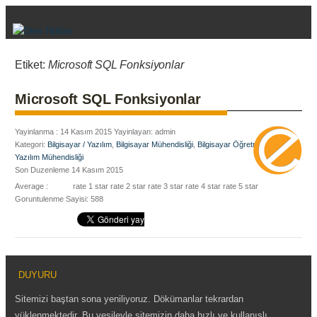
Etiket:
Microsoft SQL Fonksiyonlar
Microsoft SQL Fonksiyonlar
Yayinlanma : 14 Kasım 2015 Yayinlayan: admin
Kategori:
Bilgisayar / Yazılım
,
Bilgisayar Mühendisliği
,
Bilgisayar Öğretmenliği
,
Yazılım Mühendisliği
Son Duzenleme 14 Kasım 2015
Average :
rate 1 star
rate 2 star
rate 3 star
rate 4 star
rate 5 star
Goruntulenme Sayisi: 588
DUYURU
Sitemizi baştan sona yeniliyoruz. Dökümanlar tekrardan
yüklenmektedir. Bu vesileyle sitemizin daha hızlı ve kullanışlı