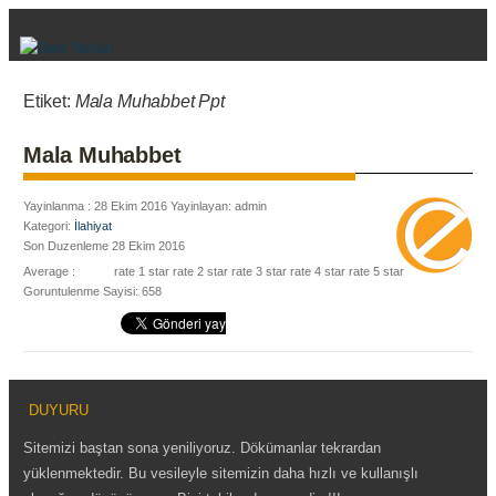
Etiket:
Mala Muhabbet Ppt
Mala Muhabbet
Yayinlanma : 28 Ekim 2016 Yayinlayan: admin
Kategori:
İlahiyat
Son Duzenleme 28 Ekim 2016
Average :
rate 1 star
rate 2 star
rate 3 star
rate 4 star
rate 5 star
Goruntulenme Sayisi: 658
DUYURU
Sitemizi baştan sona yeniliyoruz. Dökümanlar tekrardan
yüklenmektedir. Bu vesileyle sitemizin daha hızlı ve kullanışlı