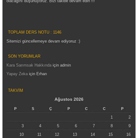
olacağını düşünüyoruz. Bizi takibe devam edin !!!
TOPLAM DERS NOTU : 1146
Sitemizi güncellemeye devam ediyoruz :)
SON YORUMLAR
Kara Sarımsak Hakkında
için
admin
Yapay Zeka
için
Erhan
TAKVIM
Ağustos 2026
P
S
Ç
P
C
C
P
1
2
3
4
5
6
7
8
9
10
11
12
13
14
15
16