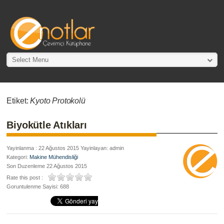
Select Menu
Etiket:
Kyoto Protokolü
Biyokütle Atıkları
Yayinlanma : 22 Ağustos 2015 Yayinlayan: admin
Kategori:
Makine Mühendisliği
Son Duzenleme 22 Ağustos 2015
Rate this post :
Goruntulenme Sayisi: 688