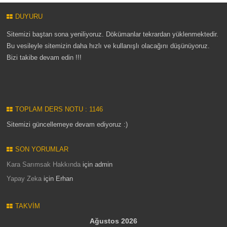
DUYURU
Sitemizi baştan sona yeniliyoruz. Dökümanlar tekrardan yüklenmektedir.
Bu vesileyle sitemizin daha hızlı ve kullanışlı olacağını düşünüyoruz.
Bizi takibe devam edin !!!
TOPLAM DERS NOTU : 1146
Sitemizi güncellemeye devam ediyoruz :)
SON YORUMLAR
Kara Sarımsak Hakkında
için
admin
Yapay Zeka
için
Erhan
TAKVIM
Ağustos 2026