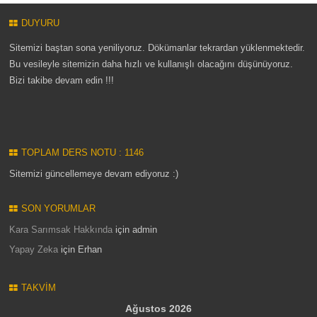
DUYURU
Sitemizi baştan sona yeniliyoruz. Dökümanlar tekrardan yüklenmektedir.
Bu vesileyle sitemizin daha hızlı ve kullanışlı olacağını düşünüyoruz.
Bizi takibe devam edin !!!
TOPLAM DERS NOTU : 1146
Sitemizi güncellemeye devam ediyoruz :)
SON YORUMLAR
Kara Sarımsak Hakkında
için
admin
Yapay Zeka
için
Erhan
TAKVIM
Ağustos 2026