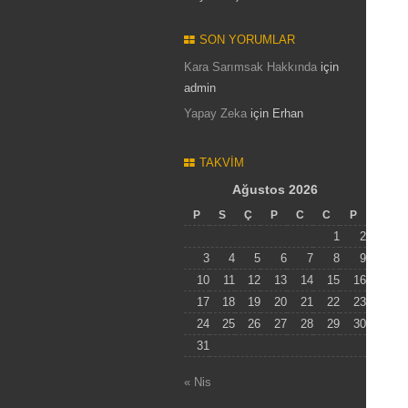
SON YORUMLAR
Kara Sarımsak Hakkında
için
admin
Yapay Zeka
için
Erhan
TAKVIM
Ağustos 2026
P
S
Ç
P
C
C
P
1
2
3
4
5
6
7
8
9
10
11
12
13
14
15
16
17
18
19
20
21
22
23
24
25
26
27
28
29
30
31
« Nis