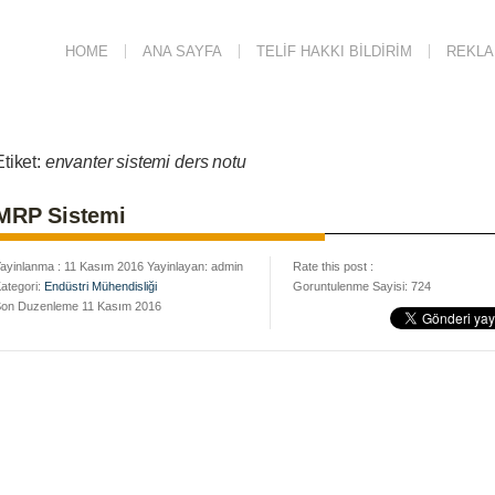
HOME
ANA SAYFA
TELIF HAKKI BILDIRIM
REKLAM
Etiket:
envanter sistemi ders notu
MRP Sistemi
ayinlanma : 11 Kasım 2016 Yayinlayan: admin
Rate this post :
ategori:
Endüstri Mühendisliği
Goruntulenme Sayisi: 724
on Duzenleme 11 Kasım 2016