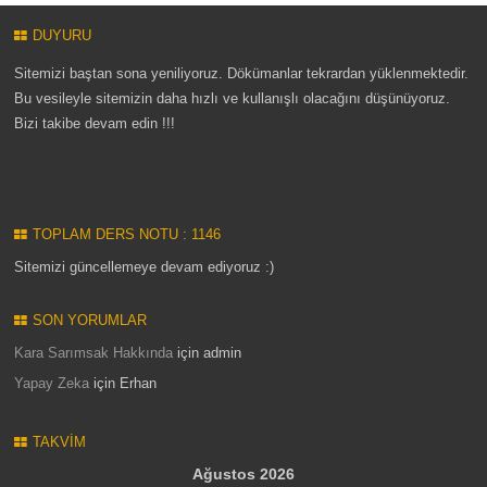
DUYURU
Sitemizi baştan sona yeniliyoruz. Dökümanlar tekrardan yüklenmektedir.
Bu vesileyle sitemizin daha hızlı ve kullanışlı olacağını düşünüyoruz.
Bizi takibe devam edin !!!
TOPLAM DERS NOTU : 1146
Sitemizi güncellemeye devam ediyoruz :)
SON YORUMLAR
Kara Sarımsak Hakkında
için
admin
Yapay Zeka
için
Erhan
TAKVIM
Ağustos 2026