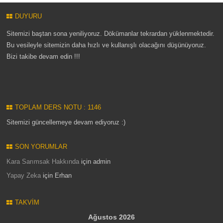
DUYURU
Sitemizi baştan sona yeniliyoruz. Dökümanlar tekrardan yüklenmektedir.
Bu vesileyle sitemizin daha hızlı ve kullanışlı olacağını düşünüyoruz.
Bizi takibe devam edin !!!
TOPLAM DERS NOTU : 1146
Sitemizi güncellemeye devam ediyoruz :)
SON YORUMLAR
Kara Sarımsak Hakkında
için
admin
Yapay Zeka
için
Erhan
TAKVIM
Ağustos 2026