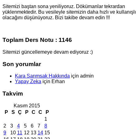
Sitemizi baştan sona yeniliyoruz. Dökümanlar tekrardan
yüklenmektedir. Bu vesileyle sitemizin daha hızlı ve kullanışlı
olacağını düşünüyoruz. Bizi takibe devam edin !!!
Toplam Ders Notu : 1146
Sitemizi güncellemeye devam ediyoruz :)
Son yorumlar
Kara Sarımsak Hakkında
için
admin
Yapay Zeka
için
Erhan
Takvim
Kasım 2015
P
S
Ç
P
C
C
P
1
2
3
4
5
6
7
8
9
10
11
12
13
14
15